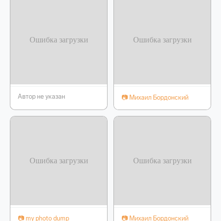
Автор не указан
📷 Михаил Бордонский
📷 my photo dump
📷 Михаил Бордонский