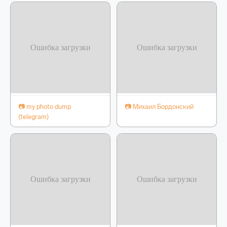
📷 my photo dump
📷 Михаил Бордонский
(telegram)