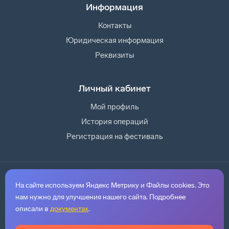
Информация
Контакты
Юридическая информация
Реквизиты
Личный кабинет
Мой профиль
История операций
Регистрация на фестиваль
© 2026. Индивидуальный предприниматель Павлов Кирилл
Семенович
На сайте используем Яндекс Метрику и Файлы cookies. Это
ИНН 143530414924
ОГРНИП 325140000051946
нам нужно для улучшения нашего сайта. Подробнее
mail@hotonfest.ru
описали в
документах
.
Регистрационный номер оператора персональных данных
14-
26-009914