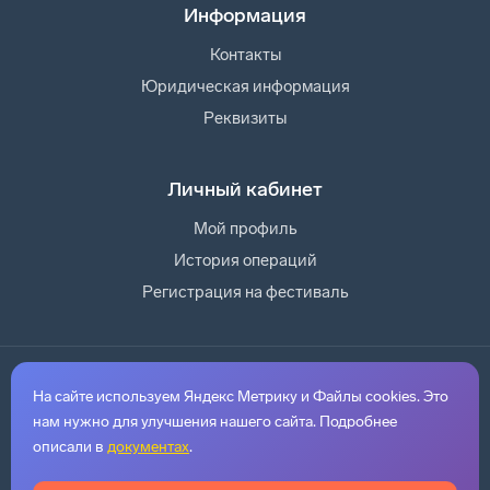
Информация
Контакты
Юридическая информация
Реквизиты
Личный кабинет
Мой профиль
История операций
Регистрация на фестиваль
© 2026. Индивидуальный предприниматель Павлов Кирилл
Семенович
На сайте используем Яндекс Метрику и Файлы cookies. Это
ИНН 143530414924
ОГРНИП 325140000051946
нам нужно для улучшения нашего сайта. Подробнее
mail@hotonfest.ru
описали в
документах
.
Регистрационный номер оператора персональных данных
14-
26-009914