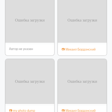
Автор не указан
📷 Михаил Бордонский
📷 my photo dump
📷 Михаил Бордонский