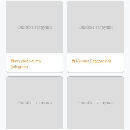
📷 my photo dump
📷 Михаил Бордонский
(telegram)